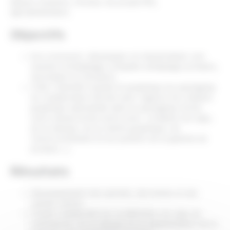
Maison Gramm's, Porteur de projet/TPE,
Agroalimentaire.
Objectifs
Eco-concevoir, développer et industrialiser une
solution d'emballage complète (emballage primaire,
secondaire et tertiaire).
Créer l'identité visuelle et graphique du packaging
en collaboration étroite avec l'agence de création
graphique spécialisée dans le packaging Cerise
noire (www.cerise-noire.com) : (création du logo,
de la marque, de la charte graphique, de
l'envirronnement et du position de la gamme de
produit....).
Résultats
Développement des sachets, des boites et des
caisses carton.
Travail collaboratif sur la définition du logo de
l'entreprise, de la marque de la segmentation de la