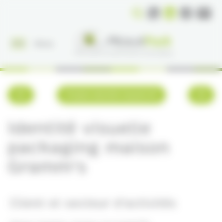
Panneau de gestion des cookies
Menu
Projets identité visuelle
Identité visuelle
packaging maison
Gramm's
Client et secteur d'activités